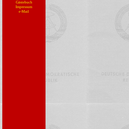
Gästebuch
Impressum
e-Mail