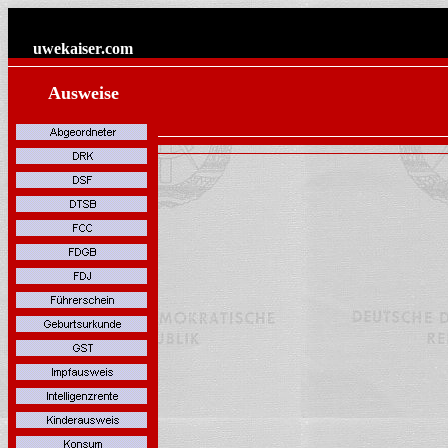
uwekaiser
.com
Ausweise