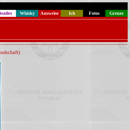
eatles
Whisky
Ausweise
Ich
Fotos
Grenze
undschaft)