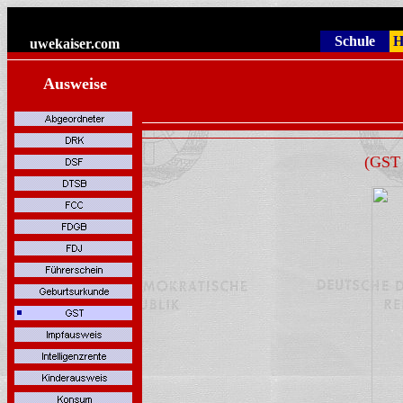
Schule
H
uwekaiser
.com
Ausweise
(GST 