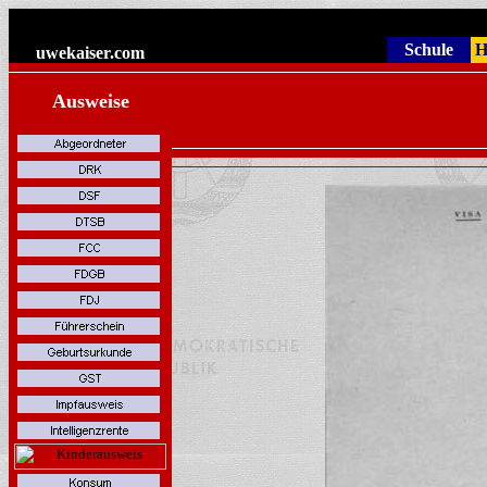
Schule
H
uwekaiser
.com
Ausweise