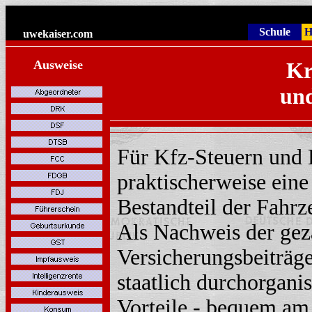
Schule
H
uwekaiser
.com
Ausweise
Kr
und
Für Kfz-Steuern und 
praktischerweise eine
Bestandteil der Fahrz
Als Nachweis der gez
Versicherungsbeiträge
staatlich durchorgani
Vorteile - bequem am