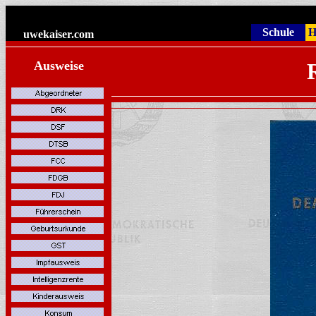
Schule
H
uwekaiser
.com
Ausweise