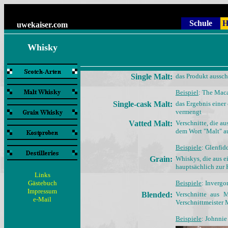
Schule
H
uwekaiser
.com
Whisky
Single Malt:
das Produkt ausschl
Beispiel
: The Mac
Single-cask Malt:
das Ergebnis einer
vermengt
Vatted Malt:
Verschnitte, die a
dem Wort "Malt" au
Beispiele
: Glenfid
Grain:
Whiskys, die aus e
hauptsächlich zur
Links
Gästebuch
Beispiele
: Invergo
Impressum
Blended:
Verschnitte aus 
e-Mail
Verschnittmeister 
Beispiele
: Johnni