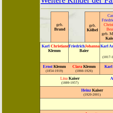
Weitere Kinder der Fa
Car
Friedri
geb.
Chris
geb.
Brand
Bea
Kölbel
geb. M
Kais
Karl
Christiane
Friedrich
Johanna
Karl A
Klemm
Baier
(1817-
Ernst
Klemm
Clara
Klemm
Karl
(1854-1919)
(1866-1926)
Lina
Kaiser
A
(1889-1957)
Heinz
Kaiser
(1920-2001)