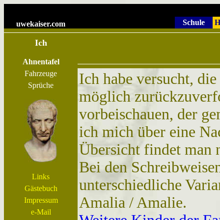
Schule
H
uwekaiser
.com
Ich
Ahnentafel
Fahrzeuge
Ich habe versucht, di
Sprüche
möglich zurückzuverfo
vorbeischauen, der ge
ich mich über eine Na
Übersicht findet man 
Bei den Schreibweisen
Links
unterschiedliche Varia
Gästebuch
Amalia / Amalie.
Impressum
e-Mail