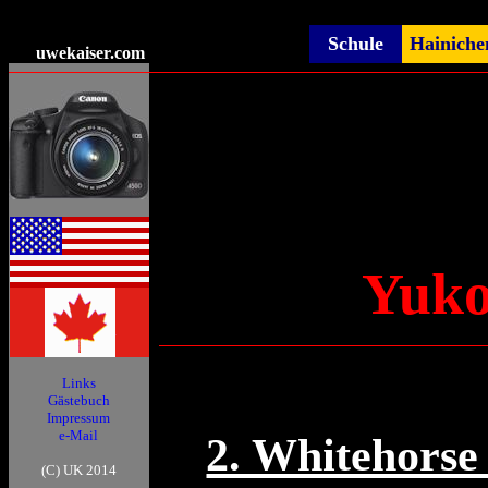
Schule
Hainiche
uwekaiser
.com
Yuko
Links
Gästebuch
Impressum
e-Mail
2. Whitehorse
(C) UK 2014