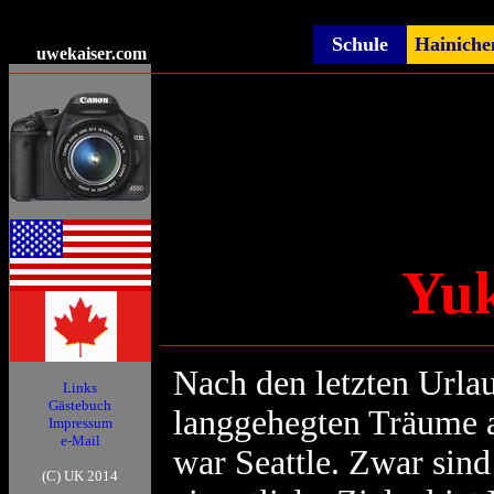
Schule
Hainiche
uwekaiser
.com
Yuk
Nach den letzten Urla
Links
Gästebuch
langgehegten Träume a
Impressum
e-Mail
war Seattle. Zwar sind
(C) UK 2014