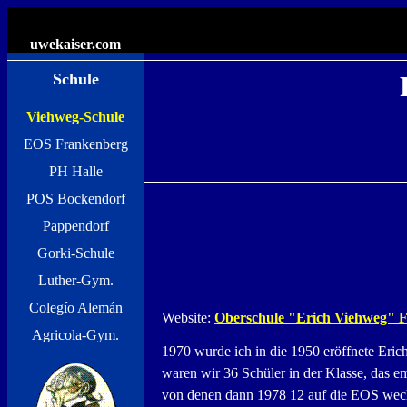
uwekaiser
.com
Schule
Viehweg-Schule
EOS Frankenberg
PH Halle
POS Bockendorf
Pappendorf
Gorki-Schule
Luther-Gym.
Colegío Alemán
Website:
Oberschule "Erich Viehweg" 
Agricola-Gym.
1970 wurde ich in die 1950 eröffnete Eric
waren wir 36 Schüler in der Klasse, das em
von denen dann 1978 12 auf die EOS wech