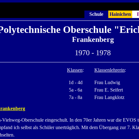
Schule
Hainichen
B
Polytechnische Oberschule "Eri
Frankenberg
1970 - 1978
Klassen
:
Klassenlehrerin
:
1d - 4d
Frau Ludwig
5a - 6a
Frau E. Seifert
7a - 8a
Frau Langklotz
Frankenberg
h-Viehweg-Oberschule eingeschult. In den 70er Jahren war die EVOS te
pfand ich selbst als Schüler unerträglich. Mit dem Übergang zur 7. Klas
selten.